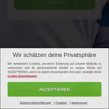
Weiter
Wir schätzen deine Privatsphäre
Wir verwenden Cookies, um deine Erfahrung auf unserer Website zu
verbessern und dir personalisierte Inhalte zu zeigen. Klicke auf
AKZEPTIEREN, wenn du damit einverstanden bist oder verwalte deine
Cookie-Einstellungen
.
AKZEPTIEREN
Hilfe
Nutzungsbedingungen
Datenschutzerklärung
|
|
Datenschutzerklärung
Cookies
Impressum
Impressum
Vertrag kündigen
Vertrag widerrufen
Affiliates